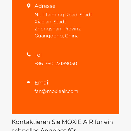
Adresse

Nr. 1 Taiming Road, Stadt
Xiaolan, Stadt
Zhongshan, Provinz
Guangdong, China
Tel

+86-760-22189030
Email

fan@moxieair.com
Kontaktieren Sie MOXIE AIR für ein
schnelles Angebot für