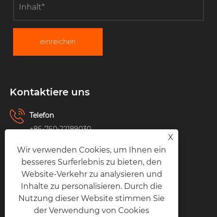
einreichen
Kontaktiere uns
Telefon
+86-760-22189030
X
+86-13318417645
Wir verwenden Cookies, um Ihnen ein
besseres Surferlebnis zu bieten, den
Email
Website-Verkehr zu analysieren und
fan@moxieair.com
Inhalte zu personalisieren. Durch die
Nutzung dieser Website stimmen Sie
Adresse
der Verwendung von Cookies