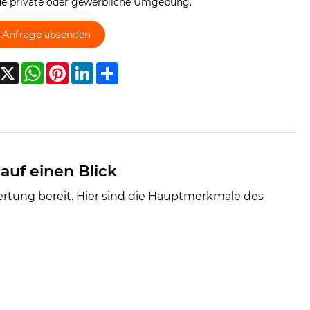
ede private oder gewerbliche Umgebung.
Anfrage absenden
acebook
X
WhatsApp
Pinterest
LinkedIn
Share
auf einen Blick
ertung bereit. Hier sind die Hauptmerkmale des