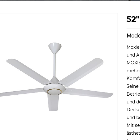
52"
Mode
Moxie 
und A
MOXIE 
mehre
Komfo
Seine
Betrie
und de
Decke
und b
Mit se
ästhe