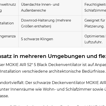
weltnutz
Überdachte Innen- und
Feuchtigkeit
g
Außenbereiche
Schlafzimmer
Downrod-Halterung (mehrere
Geeignet für 
tallation
Größen enthalten)
Platzierung.
ingenanza
Optimiertes 
5 schwarze Klingen
Luftzufuhr.
nsatz in mehreren Umgebungen und fle
ser MOXIE AIR 52" 5 Black Deckenventilator ist auf Anpas
 Installation verschiedene architektonische Bedürfnisse.
tandortvielfalt: Der schwarze Deckenventilator MOXIE AIR 
unter Innenräume wie Wohn- und Schlafzimmer sowie üb
asse.