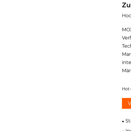
Zu
Hoc
MOX
Ver
Tec
Mar
int
Mär
Hot-
V
St
In