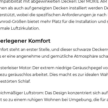
ompatibilität mit abgewinkelten Decken: Der MOXIE AIR 
chen als auch auf geneigten Decken installiert werden D
erstützt, wobei die spezifischen Anforderungen je nach 
nrod-Größen bietet mehr Platz für die Installation und 
imale Luftzirkulation.
erlegener Komfort
fort steht an erster Stelle, und dieser schwarze Decken
s er eine angenehme und gemütliche Atmosphäre schaf
lüsterleiser Motor: Der extrem niedrige Geräuschpegel von
ezu geräuschlos arbeitet. Dies macht es zur idealen Wa
estörten Schlaf.
leichmäßiger Luftstrom: Das Design konzentriert sich a
gt so zu einem ruhigen Wohnen bei Umgebung, die für 