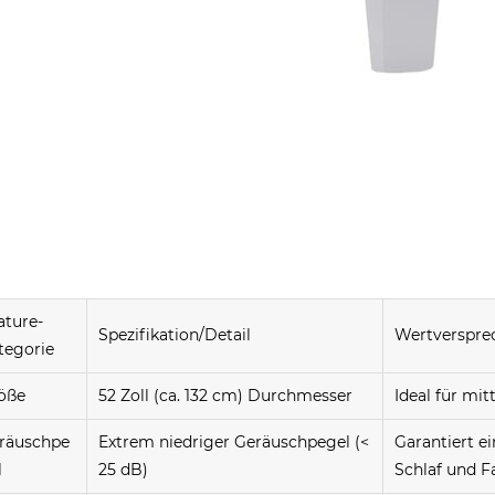
ature-
Spezifikation/Detail
Wertverspre
tegorie
öße
52 Zoll (ca. 132 cm) Durchmesser
Ideal für mi
räuschpe
Extrem niedriger Geräuschpegel (<
Garantiert e
l
25 dB)
Schlaf und F