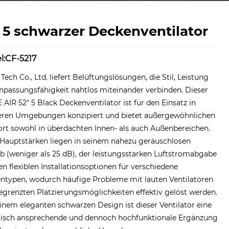
 5 schwarzer Deckenventilator
l:CF-5217
Tech Co., Ltd. liefert Belüftungslösungen, die Stil, Leistung
npassungsfähigkeit nahtlos miteinander verbinden. Dieser
AIR 52" 5 Black Deckenventilator ist für den Einsatz in
ren Umgebungen konzipiert und bietet außergewöhnlichen
rt sowohl in überdachten Innen- als auch Außenbereichen.
 Hauptstärken liegen in seinem nahezu geräuschlosen
b (weniger als 25 dB), der leistungsstarken Luftstromabgabe
n flexiblen Installationsoptionen für verschiedene
ntypen, wodurch häufige Probleme mit lauten Ventilatoren
egrenzten Platzierungsmöglichkeiten effektiv gelöst werden.
inem eleganten schwarzen Design ist dieser Ventilator eine
tisch ansprechende und dennoch hochfunktionale Ergänzung