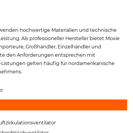
erwenden hochwertige Materialien und technische
eistung. Als professioneller Hersteller bietet Moxie
Importeure, Großhändler, Einzelhändler und
dukte den Anforderungen entsprechen mit
TL-Listungen gelten häufig für nordamerikanische
rnehmens.
nt
uftzirkulationsventilator
chreibtischventilator