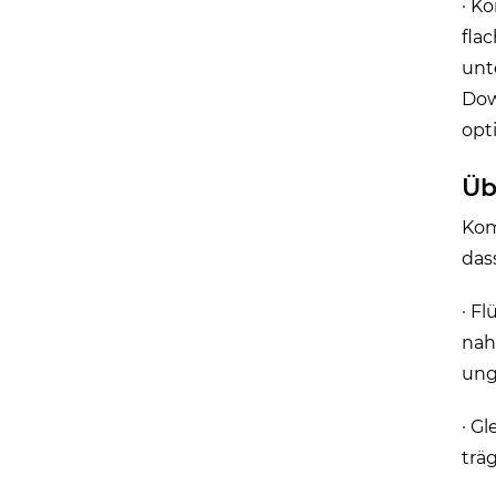
· K
fla
unt
Dow
opt
Üb
Kom
das
· F
nah
ung
· G
trä