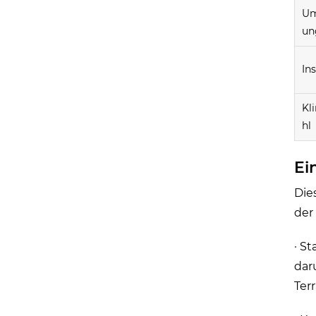
Um
un
Ins
Kl
hl
Ei
Die
der
· S
dar
Terr